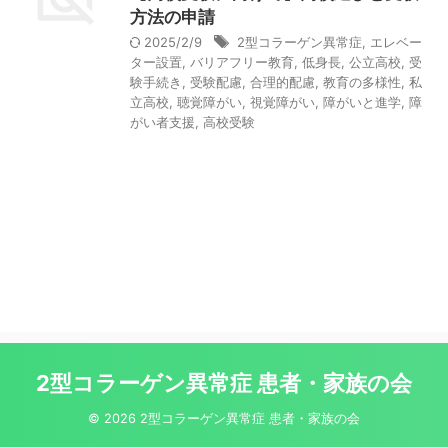
方法の申請
2025/2/9
2型コラーゲン異常症
,
エレベー
ター設置
,
バリアフリー教育
,
低身長
,
公立高校
,
受
験手続き
,
受験配慮
,
合理的配慮
,
教育の多様性
,
私
立高校
,
聴覚障がい
,
視覚障がい
,
障がいと進学
,
障
がい者支援
,
高校受験
2型コラーゲン異常症 患者・家族の会
© 2026 2型コラーゲン異常症 患者・家族の会