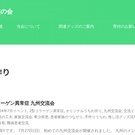
族の会
連
当会について
関連グッズのご案内
寄付のお願
作り
ーゲン異常症 九州交流会
024年7月イベント
,
2型コラーゲン異常症
,
オリジナルうちわ作り
,
九州交流会
,
交流イ
活の工夫
,
家族交流会
,
希少疾患
,
患者家族のつながり
,
手作りうちわ
,
推し活グッズ活
共有
,
難病患者交流
員Yです。 7月27日(日)、初めての九州交流会が開催されました。 九州の