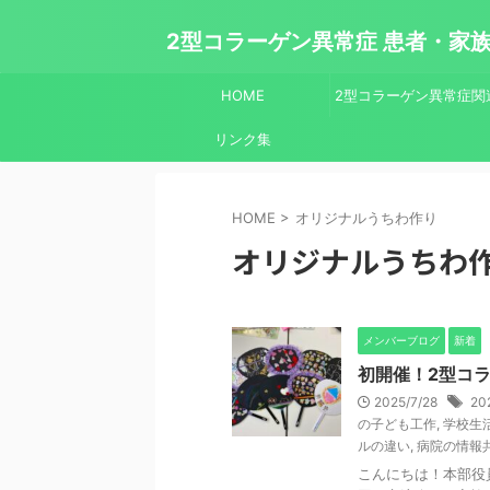
2型コラーゲン異常症 患者・家
HOME
2型コラーゲン異常症関
リンク集
疾患について
HOME
>
オリジナルうちわ作り
オリジナルうちわ
メンバーブログ
新着
初開催！2型コラ
2025/7/28
2
の子ども工作
,
学校生
ルの違い
,
病院の情報
こんにちは！本部役