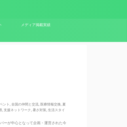
い
メディア掲載実績
ベント
,
全国の仲間と交流
,
医療情報交換
,
夏
用
,
支援ネットワーク
,
暑さ対策
,
生活スタイ
メンバーが中心となって企画・運営された今