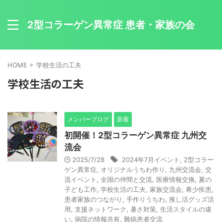
2型コラーゲン異常症 患者・家族の会
HOME
>
学校生活の工夫
学校生活の工夫
メンバーブログ
新着
初開催！2型コラーゲン異常症 九州交
流会
2025/7/28
2024年7月イベント
,
2型コラー
ゲン異常症
,
オリジナルうちわ作り
,
九州交流会
,
交
流イベント
,
全国の仲間と交流
,
医療情報交換
,
夏の
子ども工作
,
学校生活の工夫
,
家族交流会
,
希少疾患
,
患者家族のつながり
,
手作りうちわ
,
推し活グッズ活
用
,
支援ネットワーク
,
暑さ対策
,
生活スタイルの違
い
,
病院の情報共有
,
難病患者交流