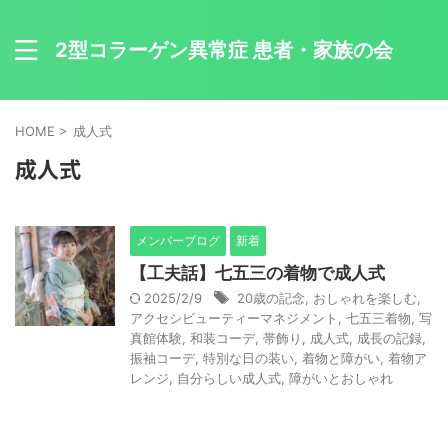
2型コラーゲン異常症 患者・家族の会
HOME
>
成人式
成人式
メンバーブログ
新着
【工夫話】七五三の着物で成人式
2025/2/9
20歳の記念
,
おしゃれを楽しむ
,
アクセシビューティーマネジメント
,
七五三着物
,
写
真館体験
,
和装コーデ
,
帯飾り
,
成人式
,
成長の記録
,
振袖コーデ
,
特別な日の装い
,
着物と障がい
,
着物ア
レンジ
,
自分らしい成人式
,
障がいとおしゃれ