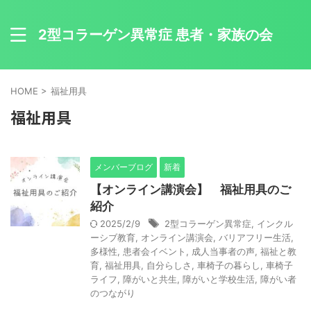
2型コラーゲン異常症 患者・家族の会
HOME
>
福祉用具
福祉用具
メンバーブログ
新着
【オンライン講演会】 福祉用具のご
紹介
2025/2/9
2型コラーゲン異常症
,
インクル
ーシブ教育
,
オンライン講演会
,
バリアフリー生活
,
多様性
,
患者会イベント
,
成人当事者の声
,
福祉と教
育
,
福祉用具
,
自分らしさ
,
車椅子の暮らし
,
車椅子
ライフ
,
障がいと共生
,
障がいと学校生活
,
障がい者
のつながり