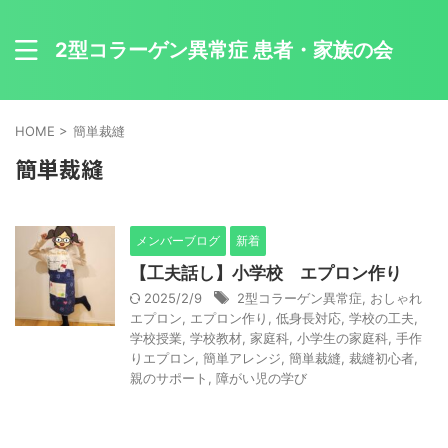
2型コラーゲン異常症 患者・家族の会
HOME
>
簡単裁縫
簡単裁縫
メンバーブログ
新着
【工夫話し】小学校 エプロン作り
2025/2/9
2型コラーゲン異常症
,
おしゃれ
エプロン
,
エプロン作り
,
低身長対応
,
学校の工夫
,
学校授業
,
学校教材
,
家庭科
,
小学生の家庭科
,
手作
りエプロン
,
簡単アレンジ
,
簡単裁縫
,
裁縫初心者
,
親のサポート
,
障がい児の学び