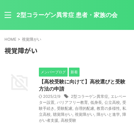
2型コラーゲン異常症 患者・家族の会
HOME
>
視覚障がい
視覚障がい
メンバーブログ
新着
【高校受験に向けて】高校選びと受験
方法の申請
2025/2/9
2型コラーゲン異常症
,
エレベー
ター設置
,
バリアフリー教育
,
低身長
,
公立高校
,
受
験手続き
,
受験配慮
,
合理的配慮
,
教育の多様性
,
私
立高校
,
聴覚障がい
,
視覚障がい
,
障がいと進学
,
障
がい者支援
,
高校受験