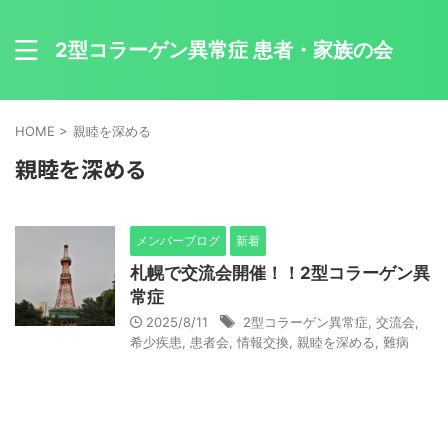
2型コラーゲン異常症 患者・家族の会
HOME
>
親睦を深める
親睦を深める
メンバーブログ
新着
札幌で交流会開催！！2型コラーゲン異
常症
2025/8/11
2型コラーゲン異常症
,
交流会
,
希少疾患
,
患者会
,
情報交換
,
親睦を深める
,
難病