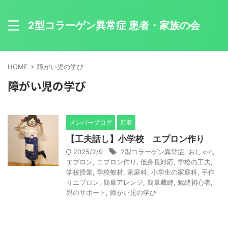
2型コラーゲン異常症 患者・家族の会
HOME
>
障がい児の学び
障がい児の学び
メンバーブログ
新着
【工夫話し】小学校 エプロン作り
2025/2/9
2型コラーゲン異常症
,
おしゃれ
エプロン
,
エプロン作り
,
低身長対応
,
学校の工夫
,
学校授業
,
学校教材
,
家庭科
,
小学生の家庭科
,
手作
りエプロン
,
簡単アレンジ
,
簡単裁縫
,
裁縫初心者
,
親のサポート
,
障がい児の学び